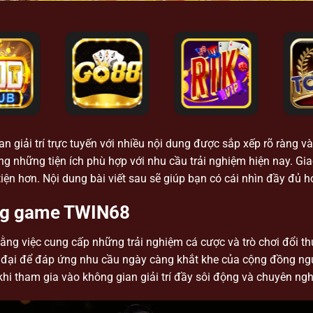
giải trí trực tuyến với nhiều nội dung được sắp xếp rõ ràng và
g những tiện ích phù hợp với nhu cầu trải nghiệm hiện nay. Gia
tiện hơn. Nội dung bài viết sau sẽ giúp bạn có cái nhìn đầy đủ h
ng game TWIN68
ằng việc cung cấp những trải nghiệm cá cược và trò chơi đổi t
ại để đáp ứng nhu cầu ngày càng khắt khe của cộng đồng người 
khi tham gia vào không gian giải trí đầy sôi động và chuyên ngh