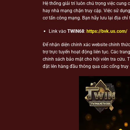
Hệ thống giải trí luôn chú trọng việc cun
hay nhà mạng chặn truy cập. Việc sử dụng đ
cơ tấn công mạng. Bạn hãy lưu lại địa chỉ
Link vào
TWIN68
:
https://bvk.us.com/
Để nhận diện chính xác website chính thứ
trợ trực tuyến hoạt động liên tục. Các tra
chính sách bảo mật cho hội viên tra cứu. 
đặt lên hàng đầu thông qua các cổng truy