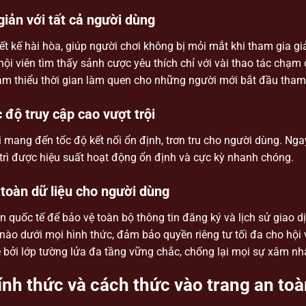
giản với tất cả người dùng
 kế hài hòa, giúp người chơi không bị mỏi mắt khi tham gia giải
ội viên tìm thấy sảnh cược yêu thích chỉ với vài thao tác chạm 
ảm thiểu thời gian làm quen cho những người mới bắt đầu tham 
 độ truy cập cao vượt trội
 mang đến tốc độ kết nối ổn định, trơn tru cho người dùng. Ng
 trì được hiệu suất hoạt động ổn định và cực kỳ nhanh chóng.
 toàn dữ liệu cho người dùng
quốc tế để bảo vệ toàn bộ thông tin đăng ký và lịch sử giao d
 nào dưới mọi hình thức, đảm bảo quyền riêng tư tối đa cho hội vi
bởi lớp tường lửa đa tầng vững chắc, chống lại mọi sự xâm nhậ
ính thức và cách thức vào trang an to