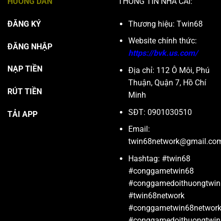
HƯỚNG DẪN
THÔNG TIN NHÀ CÁI:
ĐĂNG KÝ
Thương hiệu: Twin68
Website chính thức:
ĐĂNG NHẬP
https://bvk.us.com/
NẠP TIỀN
Địa chỉ: 112 Ô Môi, Phú
Thuận, Quận 7, Hồ Chí
RÚT TIỀN
Minh
SĐT: 0901030510
TẢI APP
Email:
twin68network@gmail.co
Hashtag: #twin68
#conggametwin68
#conggamedoithuongtwin
#twin68network
#conggametwin68networ
#conggamedoithuongtwin