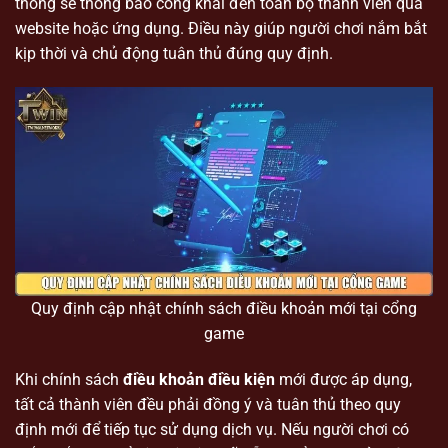
thống sẽ thông báo công khai đến toàn bộ thành viên qua
website hoặc ứng dụng. Điều này giúp người chơi nắm bắt
kịp thời và chủ động tuân thủ đúng quy định.
Quy định cập nhật chính sách điều khoản mới tại cổng
game
Khi chính sách
điều khoản điều kiện
mới được áp dụng,
tất cả thành viên đều phải đồng ý và tuân thủ theo quy
định mới để tiếp tục sử dụng dịch vụ. Nếu người chơi có