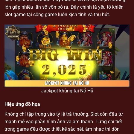
lớn gấp nhiều lần số vốn bỏ ra. Đây chính là yếu tố khiến
slot game tại cổng game luôn kịch tính và thu hút.
Jackpot khủng tại Nổ Hũ
Hiệu ứng đồ họa
Không chỉ tập trung vào tỷ lệ trả thưởng, Slot còn đầu tư
mạnh mẽ vào phần hình ảnh và âm thanh. Từng chi tiết
trong game đều được thiết kế sắc nét, âm nhạc thì dồn