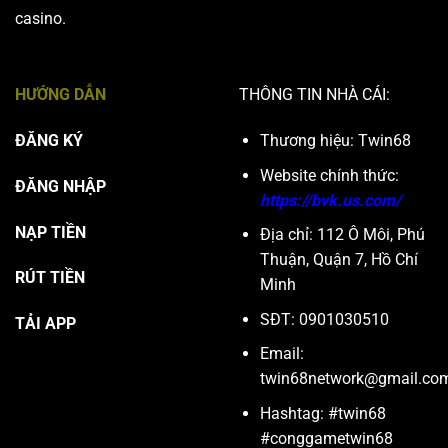
casino.
HƯỚNG DẪN
THÔNG TIN NHÀ CÁI:
ĐĂNG KÝ
Thương hiệu: Twin68
Website chính thức:
ĐĂNG NHẬP
https://bvk.us.com/
NẠP TIỀN
Địa chỉ: 112 Ô Môi, Phú
Thuận, Quận 7, Hồ Chí
RÚT TIỀN
Minh
SĐT: 0901030510
TẢI APP
Email:
twin68network@gmail.co
Hashtag: #twin68
#conggametwin68