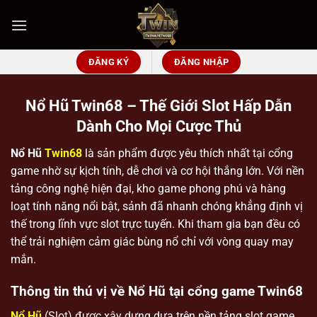
Bỏ
qua
nội
dung
ĐĂNG KÝ
ĐĂNG NHẬP
Nổ Hũ Twin68 – Thế Giới Slot Hấp Dẫn
Dành Cho Mọi Cược Thủ
Nổ Hũ
Twin68
là sản phẩm được yêu thích nhất tại cổng
game nhờ sự kịch tính, dễ chơi và cơ hội thắng lớn. Với nền
tảng công nghệ hiện đại, kho game phong phú và hàng
loạt tính năng nổi bật, sảnh đã nhanh chóng khẳng định vị
thế trong lĩnh vực slot trực tuyến. Khi tham gia bạn đều có
thể trải nghiệm cảm giác bùng nổ chỉ với vòng quay may
mắn.
Thông tin thú vị về Nổ Hũ tại cổng game Twin68
Nổ Hũ
(Slot) được xây dựng dựa trên nền tảng slot game