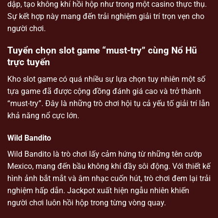
dập, tạo không khí hồi hộp như trong một casino thực thụ.
Sự kết hợp này mang đến trải nghiệm giải trí trọn vẹn cho
người chơi.
Tuyển chọn slot game “must-try” cùng Nổ Hũ
trực tuyến
Kho slot game có quá nhiều sự lựa chọn tuy nhiên một số
tựa game đã được cộng đồng đánh giá cao và trở thành
“must-try”. Đây là những trò chơi hội tụ cả yếu tố giải trí lẫn
khả năng nổ cực lớn.
Wild Bandito
Wild Bandito là trò chơi lấy cảm hứng từ những tên cướp
Mexico, mang đến bầu không khí đầy sôi động. Với thiết kế
hình ảnh bắt mắt và âm nhạc cuốn hút, trò chơi đem lại trải
nghiệm hấp dẫn. Jackpot xuất hiện ngẫu nhiên khiến
người chơi luôn hồi hộp trong từng vòng quay.