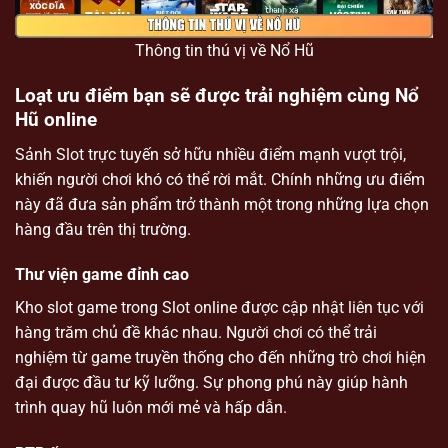
Thông tin thú vị về Nổ Hũ
Loạt ưu điểm bạn sẽ được trải nghiệm cùng Nổ
Hũ online
Sảnh Slot trực tuyến sở hữu nhiều điểm mạnh vượt trội,
khiến người chơi khó có thể rời mắt. Chính những ưu điểm
này đã đưa sản phẩm trở thành một trong những lựa chọn
hàng đầu trên thị trường.
Thư viện game đỉnh cao
Kho slot game trong Slot online được cập nhật liên tục với
hàng trăm chủ đề khác nhau. Người chơi có thể trải
nghiệm từ game truyền thống cho đến những trò chơi hiện
đại được đầu tư kỹ lưỡng. Sự phong phú này giúp hành
trình quay hũ luôn mới mẻ và hấp dẫn.