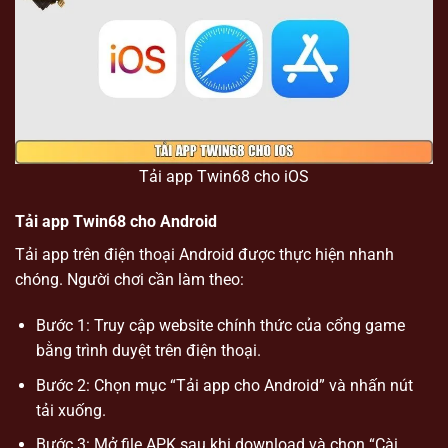
Tải app Twin68 cho iOS
Tải app Twin68 cho Android
Tải app trên điện thoại Android được thực hiện nhanh
chóng. Người chơi cần làm theo:
Bước 1: Truy cập website chính thức của cổng game
bằng trình duyệt trên điện thoại.
Bước 2: Chọn mục “Tải app cho Android” và nhấn nút
tải xuống.
Bước 3: Mở file APK sau khi download và chọn “Cài