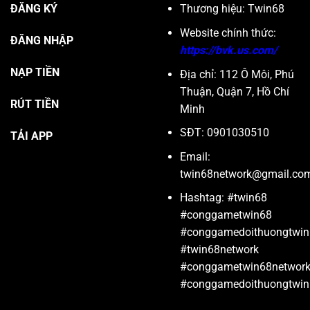
ĐĂNG KÝ
Thương hiệu: Twin68
Website chính thức:
ĐĂNG NHẬP
https://bvk.us.com/
NẠP TIỀN
Địa chỉ: 112 Ô Môi, Phú
Thuận, Quận 7, Hồ Chí
RÚT TIỀN
Minh
SĐT: 0901030510
TẢI APP
Email:
twin68network@gmail.co
Hashtag: #twin68
#conggametwin68
#conggamedoithuongtwin
#twin68network
#conggametwin68networ
#conggamedoithuongtwin