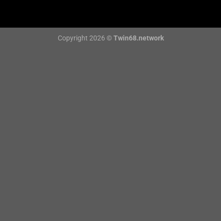
Copyright 2026 ©
Twin68.network