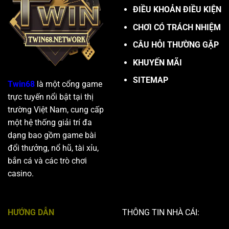
ĐIỀU KHOẢN ĐIỀU KIỆN
CHƠI CÓ TRÁCH NHIỆM
CÂU HỎI THƯỜNG GẶP
KHUYẾN MÃI
SITEMAP
Twin68
là một cổng game
trực tuyến nổi bật tại thị
trường Việt Nam, cung cấp
một hệ thống giải trí đa
dạng bao gồm game bài
đổi thưởng, nổ hũ, tài xỉu,
bắn cá và các trò chơi
casino.
HƯỚNG DẪN
THÔNG TIN NHÀ CÁI: