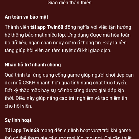
Giao diện thân thiện
An toàn và bảo mật
Thành viên
tải app Twin68
đồng nghĩa với việc tận hưởng
hệ thống bảo mật nhiều lớp. Ứng dụng được mã hóa toàn
bộ dữ liệu, ngăn chặn nguy cơ rò rỉ thông tin. Đây là nền
tảng giúp hội viên an tâm tuyệt đối khi giao dịch.
Nhận hỗ trợ nhanh chóng
Quá trình tải ứng dụng cổng game giúp người chơi tiếp cận
đội ngũ CSKH nhanh hơn qua tính năng chat trực tuyến.
Bất kỳ thắc mắc hay sự cố nào cũng được giải đáp kịp
thời. Điều này giúp nâng cao trải nghiệm và tạo niềm tin
cho hội viên.
Sự linh hoạt
Tải app Twin68
mang đến sự linh hoạt vượt trội khi game
thủ có thể tham gia cá cược mọi lúc, mọi nơi. Chỉ cần thiết